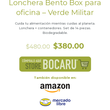
Lonchera Bento Box para
oficina – Verde Militar
Cuida tu alimentación mientras cuidas al planeta.
Lonchera + contenedores. Set de 14 piezas.
Biodegradable.
El
El
$
380.00
$
480.00
precio
precio
original
actual
era:
es:
$480.00.
$380.0
También disponible en: