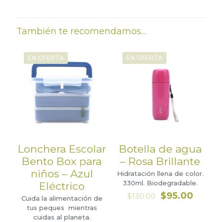
Lunch Box
Verde Militar
18cm
Fibra de Paja de Trigo
14cm
14cm
1,800ml
También te recomendamos…
Contenedor
Verde Vivo
Fibra de Paja de Trigo
17cm
10cm
4.5cm
500ml
Grande
Verde Claro
Plástico
EN OFERTA
EN OFERTA
Contenedor
5.5cm
9.5cm
4cm
120ml
Chico
Lonchera Escolar
Botella de agua
Bento Box para
– Rosa Brillante
niños – Azul
Hidratación llena de color.
330ml. Biodegradable.
Eléctrico
El
El
$
95.00
$
130.00
Cuida la alimentación de
precio
precio
tus peques mientras
original
actual
cuidas al planeta.