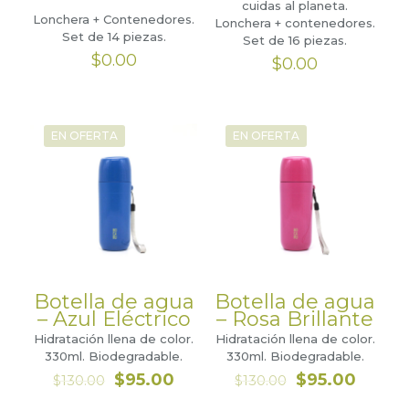
cuidas al planeta.
Lonchera + Contenedores.
Lonchera + contenedores.
Set de 14 piezas.
Set de 16 piezas.
$
0.00
$
0.00
EN OFERTA
EN OFERTA
Botella de agua
Botella de agua
– Azul Eléctrico
– Rosa Brillante
Hidratación llena de color.
Hidratación llena de color.
330ml. Biodegradable.
330ml. Biodegradable.
El
El
El
El
$
95.00
$
95.00
$
130.00
$
130.00
precio
precio
precio
precio