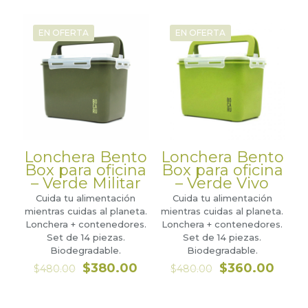
original
actual
original
actual
era:
es:
era:
es:
$130.00.
$95.00.
$130.00.
$95.00
EN OFERTA
EN OFERTA
Lonchera Bento
Lonchera Bento
Box para oficina
Box para oficina
– Verde Militar
– Verde Vivo
Cuida tu alimentación
Cuida tu alimentación
mientras cuidas al planeta.
mientras cuidas al planeta.
Lonchera + contenedores.
Lonchera + contenedores.
Set de 14 piezas.
Set de 14 piezas.
Biodegradable.
Biodegradable.
El
El
El
El
$
380.00
$
360.00
$
480.00
$
480.00
precio
precio
precio
preci
original
actual
original
actua
era:
es:
era:
es: